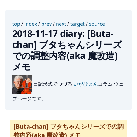
top
/
index
/
prev
/
next
/
target
/
source
2018-11-17 diary: [Buta-
chan] ブタちゃんシリーズ
での調整内容(aka 魔改造)
メモ
日記形式でつづる
いがぴょん
コラム ウェ
ブページです。
[Buta-chan] ブタちゃんシリーズでの調
整内容(aka 魔改造) メモ