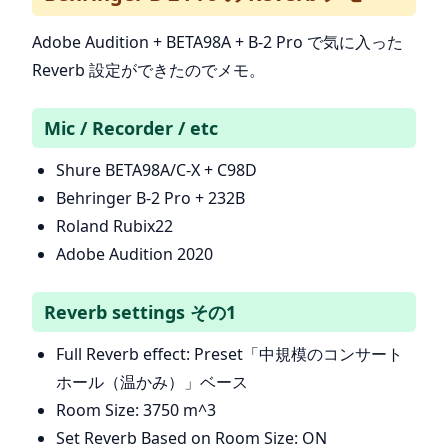
Adobe Audition + BETA98A + B-2 Pro で気に入った
Reverb 設定ができたのでメモ。
Mic / Recorder / etc
Shure BETA98A/C-X + C98D
Behringer B-2 Pro + 232B
Roland Rubix22
Adobe Audition 2020
Reverb settings その1
Full Reverb effect: Preset「中規模のコンサート
ホール（温かみ）」ベース
Room Size: 3750 m^3
Set Reverb Based on Room Size: ON