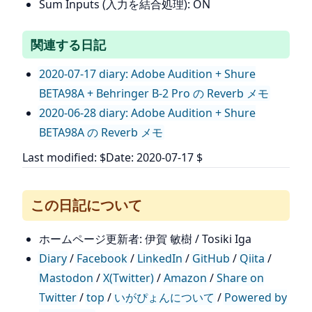
Sum Inputs (入力を結合処理): ON
関連する日記
2020-07-17 diary: Adobe Audition + Shure
BETA98A + Behringer B-2 Pro の Reverb メモ
2020-06-28 diary: Adobe Audition + Shure
BETA98A の Reverb メモ
Last modified: $Date: 2020-07-17 $
この日記について
ホームページ更新者: 伊賀 敏樹 / Tosiki Iga
Diary
/
Facebook
/
LinkedIn
/
GitHub
/
Qiita
/
Mastodon
/
X(Twitter)
/
Amazon
/
Share on
Twitter
/
top
/
いがぴょんについて
/
Powered by