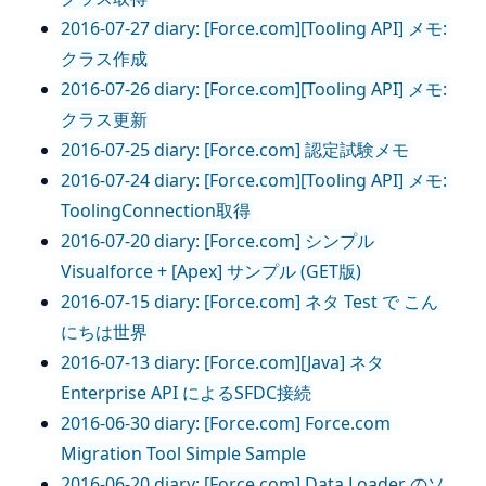
2016-07-27 diary: [Force.com][Tooling API] メモ:
クラス作成
2016-07-26 diary: [Force.com][Tooling API] メモ:
クラス更新
2016-07-25 diary: [Force.com] 認定試験メモ
2016-07-24 diary: [Force.com][Tooling API] メモ:
ToolingConnection取得
2016-07-20 diary: [Force.com] シンプル
Visualforce + [Apex] サンプル (GET版)
2016-07-15 diary: [Force.com] ネタ Test で こん
にちは世界
2016-07-13 diary: [Force.com][Java] ネタ
Enterprise API によるSFDC接続
2016-06-30 diary: [Force.com] Force.com
Migration Tool Simple Sample
2016-06-20 diary: [Force.com] Data Loader のソ