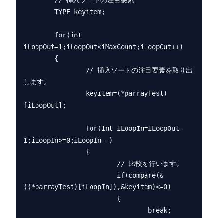
        // 挿入ソートの注目要素

        TYPE keyitem;

        for(int 
iLoopOut=1;iLoopOut<iMaxCount;iLoopOut++)

        {

                // 挿入ソートの注目要素を取り出
します。

                keyitem=(*parrayTest)
[iLoopOut];

                for(int iLoopIn=iLoopOut-
1;iLoopIn>=0;iLoopIn--)

                {

                        // 比較を行います。

                        if(compare(&
((*parrayTest)[iLoopIn]),&keyitem)<=0)

                        {

                                break;
