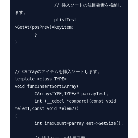
                // 挿入ソートの注目要素を格納し
ます。

                plistTest-
>GetAt(posPrev)=keyitem;

        }

}

// CArrayのアイテムを挿入ソートします。

template <class TYPE>

void funcInsertSortCArray(

        CArray<TYPE,TYPE>* parrayTest,

        int (__cdecl *compare)(const void 
*elem1,const void *elem2))

{

        int iMaxCount=parrayTest->GetSize();
