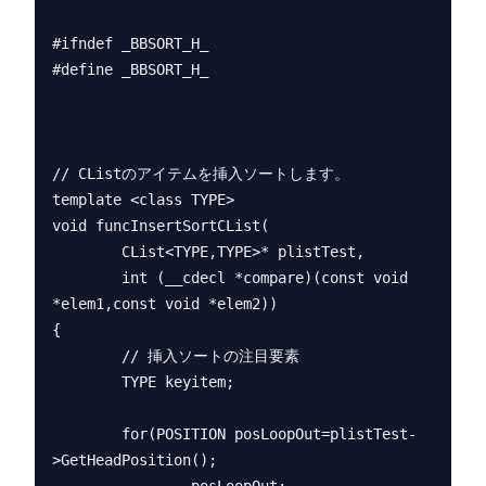
#ifndef _BBSORT_H_

#define _BBSORT_H_

// CListのアイテムを挿入ソートします。

template <class TYPE>

void funcInsertSortCList(

        CList<TYPE,TYPE>* plistTest,

        int (__cdecl *compare)(const void 
*elem1,const void *elem2))

{

        // 挿入ソートの注目要素

        TYPE keyitem;

        for(POSITION posLoopOut=plistTest-
>GetHeadPosition();
