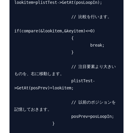
lookitem=plistTest->GetAt(posLoopIn);

                        // 比較を行います。

if(compare(&lookitem,&keyitem)<=0)

                        {

                                break;

                        }

                        // 注目要素より大きい
ものを、右に移動します。

                        plistTest-
>GetAt(posPrev)=lookitem;

                        // 以前のポジションを
記憶しておきます。

                        posPrev=posLoopIn;

                }
