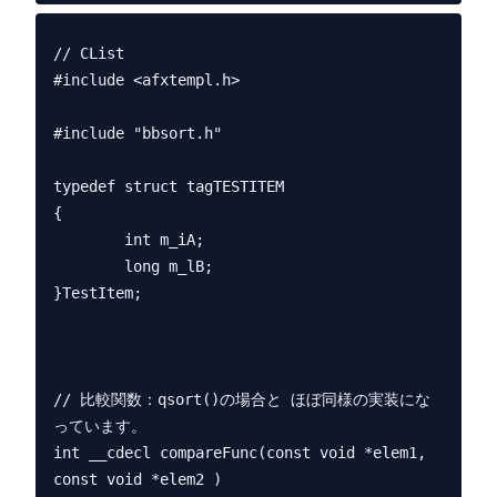
// CList

#include <afxtempl.h>

#include "bbsort.h"

typedef struct tagTESTITEM

{

        int m_iA;

        long m_lB;

}TestItem;

// 比較関数：qsort()の場合と ほぼ同様の実装にな
っています。

int __cdecl compareFunc(const void *elem1, 
const void *elem2 )
