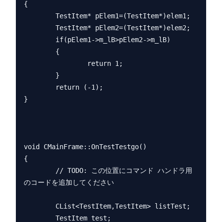
{

        TestItem* pElem1=(TestItem*)elem1;

        TestItem* pElem2=(TestItem*)elem2;

        if(pElem1->m_lB>pElem2->m_lB)

        {

                return 1;

        }

        return (-1);

}

void CMainFrame::OnTestTestgo() 

{

        // TODO: この位置にコマンド ハンドラ用
のコードを追加してください

        CList<TestItem,TestItem> listTest;

        TestItem test;
