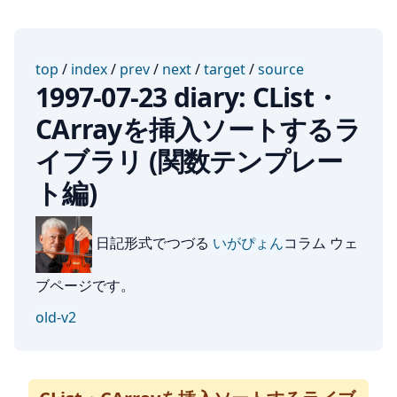
top
/
index
/
prev
/
next
/
target
/
source
1997-07-23 diary: CList・
CArrayを挿入ソートするラ
イブラリ (関数テンプレー
ト編)
日記形式でつづる
いがぴょん
コラム ウェ
ブページです。
old-v2