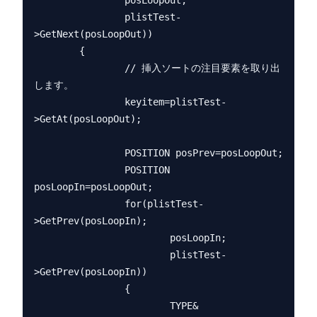
                posLoopOut;

                plistTest-
>GetNext(posLoopOut))

        {

                // 挿入ソートの注目要素を取り出
します。

                keyitem=plistTest-
>GetAt(posLoopOut);

                POSITION posPrev=posLoopOut;

                POSITION 
posLoopIn=posLoopOut;

                for(plistTest-
>GetPrev(posLoopIn);

                        posLoopIn;

                        plistTest-
>GetPrev(posLoopIn))

                {

                        TYPE& 