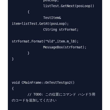
                posLoop;

                listTest.GetNext(posLoop))

        {

                TestItem& 
item=listTest.GetAt(posLoop);

                CString strFormat;

strFormat.Format("%ld",item.m_lB);

                MessageBox(strFormat);

        }

}

void CMainFrame::OnTestTestgo2() 

{

        // TODO: この位置にコマンド ハンドラ用
のコードを追加してください
