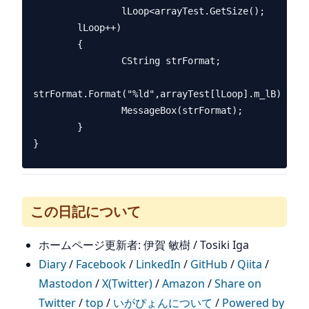
                lLoop<arrayTest.GetSize();

        lLoop++)

        {

                CString strFormat;

strFormat.Format("%ld",arrayTest[lLoop].m_lB);

                MessageBox(strFormat);

        }

この日記について
ホームページ更新者: 伊賀 敏樹 / Tosiki Iga
Diary
/
Facebook
/
LinkedIn
/
GitHub
/
Qiita
/
Mastodon
/
X(Twitter)
/
Amazon
/
Share on
Twitter
/
top
/
いがぴょんについて
/
Powered by