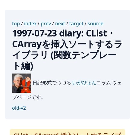
top
/
index
/
prev
/
next
/
target
/
source
1997-07-23 diary: CList・
CArrayを挿入ソートするラ
イブラリ (関数テンプレー
ト編)
日記形式でつづる
いがぴょん
コラム ウェ
ブページです。
old-v2