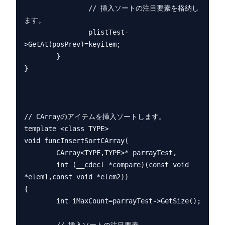
                // 挿入ソートの注目要素を格納し
ます。

                plistTest-
>GetAt(posPrev)=keyitem;

        }

}

// CArrayのアイテムを挿入ソートします。

template <class TYPE>

void funcInsertSortCArray(

        CArray<TYPE,TYPE>* parrayTest,

        int (__cdecl *compare)(const void 
*elem1,const void *elem2))

{

        int iMaxCount=parrayTest->GetSize();
