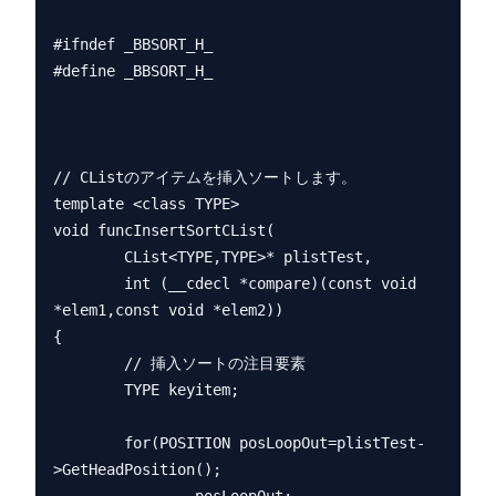
#ifndef _BBSORT_H_

#define _BBSORT_H_

// CListのアイテムを挿入ソートします。

template <class TYPE>

void funcInsertSortCList(

        CList<TYPE,TYPE>* plistTest,

        int (__cdecl *compare)(const void 
*elem1,const void *elem2))

{

        // 挿入ソートの注目要素

        TYPE keyitem;

        for(POSITION posLoopOut=plistTest-
>GetHeadPosition();
