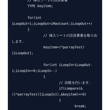
        // 挿入ソートの注目要素

        TYPE keyitem;

        for(int 
iLoopOut=1;iLoopOut<iMaxCount;iLoopOut++)

        {

                // 挿入ソートの注目要素を取り出
します。

                keyitem=(*parrayTest)
[iLoopOut];

                for(int iLoopIn=iLoopOut-
1;iLoopIn>=0;iLoopIn--)

                {

                        // 比較を行います。

                        if(compare(&
((*parrayTest)[iLoopIn]),&keyitem)<=0)

                        {

                                break;
