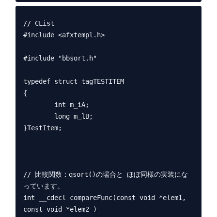
// CList

#include <afxtempl.h>

#include "bbsort.h"

typedef struct tagTESTITEM

{

        int m_iA;

        long m_lB;

}TestItem;

// 比較関数：qsort()の場合と ほぼ同様の実装にな
っています。

int __cdecl compareFunc(const void *elem1, 
const void *elem2 )
