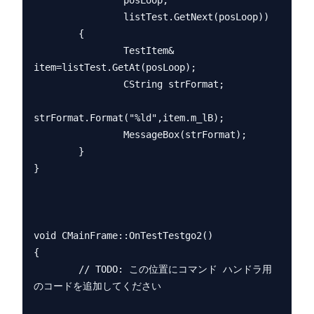
                posLoop;

                listTest.GetNext(posLoop))

        {

                TestItem& 
item=listTest.GetAt(posLoop);

                CString strFormat;

strFormat.Format("%ld",item.m_lB);

                MessageBox(strFormat);

        }

}

void CMainFrame::OnTestTestgo2() 

{

        // TODO: この位置にコマンド ハンドラ用
のコードを追加してください
