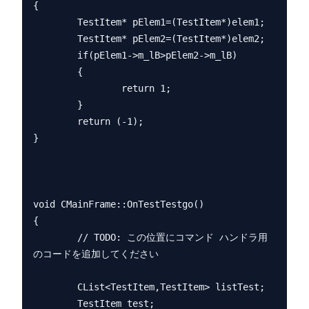
{

        TestItem* pElem1=(TestItem*)elem1;

        TestItem* pElem2=(TestItem*)elem2;

        if(pElem1->m_lB>pElem2->m_lB)

        {

                return 1;

        }

        return (-1);

}

void CMainFrame::OnTestTestgo() 

{

        // TODO: この位置にコマンド ハンドラ用
のコードを追加してください

        CList<TestItem,TestItem> listTest;

        TestItem test;
