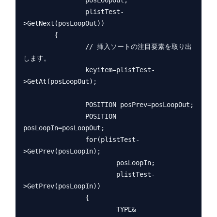
                posLoopOut;

                plistTest-
>GetNext(posLoopOut))

        {

                // 挿入ソートの注目要素を取り出
します。

                keyitem=plistTest-
>GetAt(posLoopOut);

                POSITION posPrev=posLoopOut;

                POSITION 
posLoopIn=posLoopOut;

                for(plistTest-
>GetPrev(posLoopIn);

                        posLoopIn;

                        plistTest-
>GetPrev(posLoopIn))

                {

                        TYPE& 