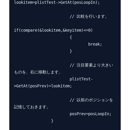
lookitem=plistTest->GetAt(posLoopIn);

                        // 比較を行います。

if(compare(&lookitem,&keyitem)<=0)

                        {

                                break;

                        }

                        // 注目要素より大きい
ものを、右に移動します。

                        plistTest-
>GetAt(posPrev)=lookitem;

                        // 以前のポジションを
記憶しておきます。

                        posPrev=posLoopIn;

                }
