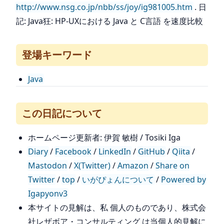
http://www.nsg.co.jp/nbb/ss/joy/ig981005.htm
. 日
記: Java狂: HP-UXにおける Java と C言語 を速度比較
登場キーワード
Java
この日記について
ホームページ更新者: 伊賀 敏樹 / Tosiki Iga
Diary
/
Facebook
/
LinkedIn
/
GitHub
/
Qiita
/
Mastodon
/
X(Twitter)
/
Amazon
/
Share on
Twitter
/
top
/
いがぴょんについて
/
Powered by
Igapyonv3
本サイトの見解は、私 個人のものであり、株式会
社レザボア・コンサルティング は当個人的見解に