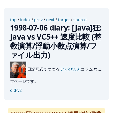
top
/
index
/
prev
/
next
/
target
/
source
1998-07-06 diary: [Java]狂:
Java vs VC5++ 速度比較 (整
数演算/浮動小数点演算/フ
ァイル出力)
日記形式でつづる
いがぴょん
コラム ウェ
ブページです。
old-v2