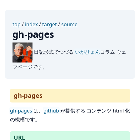
top
/
index
/
target
/
source
gh-pages
日記形式でつづる
いがぴょん
コラム ウェ
ブページです。
gh-pages
gh-pages
は、
github
が提供する コンテンツ html 化
の機構です。
URL