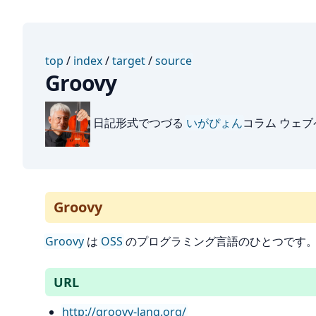
top
/
index
/
target
/
source
Groovy
日記形式でつづる
いがぴょん
コラム ウェ
Groovy
Groovy
は
OSS
のプログラミング言語のひとつです
URL
http://groovy-lang.org/