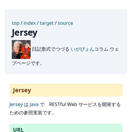
top
/
index
/
target
/
source
Jersey
日記形式でつづる
いがぴょん
コラム ウェ
ブページです。
Jersey
Jersey
は
Java
で RESTful Web サービスを開発する
ための参照実装です。
URL