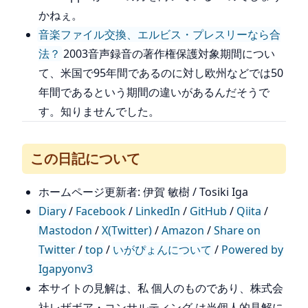
かねぇ。
音楽ファイル交換、エルビス・プレスリーなら合
法？
2003音声録音の著作権保護対象期間につい
て、米国で95年間であるのに対し欧州などでは50
年間であるという期間の違いがあるんだそうで
す。知りませんでした。
この日記について
ホームページ更新者: 伊賀 敏樹 / Tosiki Iga
Diary
/
Facebook
/
LinkedIn
/
GitHub
/
Qiita
/
Mastodon
/
X(Twitter)
/
Amazon
/
Share on
Twitter
/
top
/
いがぴょんについて
/
Powered by
Igapyonv3
本サイトの見解は、私 個人のものであり、株式会
社レザボア・コンサルティング は当個人的見解に