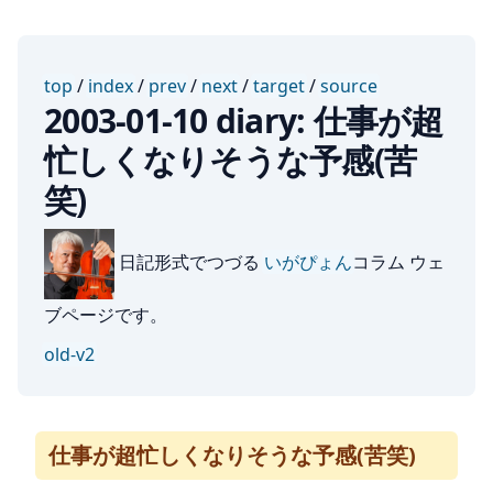
top
/
index
/
prev
/
next
/
target
/
source
2003-01-10 diary: 仕事が超
忙しくなりそうな予感(苦
笑)
日記形式でつづる
いがぴょん
コラム ウェ
ブページです。
old-v2
仕事が超忙しくなりそうな予感(苦笑)