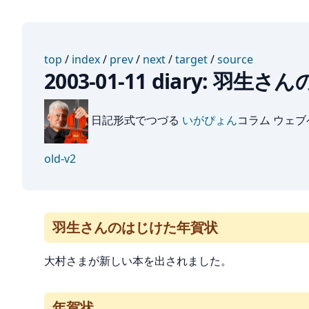
top
/
index
/
prev
/
next
/
target
/
source
2003-01-11 diary: 羽
日記形式でつづる
いがぴょん
コラム ウェ
old-v2
羽生さんのはじけた年賀状
大村さまが新しい本を出されました。
年賀状