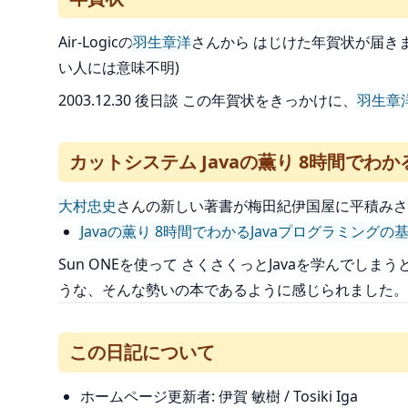
Air-Logicの
羽生章洋
さんから はじけた年賀状が届き
い人には意味不明)
2003.12.30 後日談 この年賀状をきっかけに、
羽生章
カットシステム Javaの薫り 8時間でわか
大村忠史
さんの新しい著書が梅田紀伊国屋に平積みさ
Javaの薫り 8時間でわかるJavaプログラミングの
Sun ONEを使って さくさくっとJavaを学んでし
うな、そんな勢いの本であるように感じられました。
この日記について
ホームページ更新者: 伊賀 敏樹 / Tosiki Iga