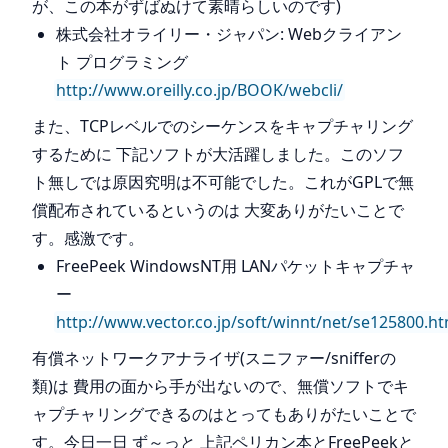
が、この本がずばぬけて素晴らしいのです)
株式会社オライリー・ジャパン: Webクライアン
ト プログラミング
http://www.oreilly.co.jp/BOOK/webcli/
また、TCPレベルでのシーケンスをキャプチャリング
するために 下記ソフトが大活躍しました。このソフ
ト無しでは原因究明は不可能でした。これがGPLで無
償配布されているというのは 大変ありがたいことで
す。感激です。
FreePeek WindowsNT用 LANパケットキャプチャ
ー
http://www.vector.co.jp/soft/winnt/net/se125800.ht
有償ネットワークアナライザ(スニファー/snifferの
類)は 費用の面から手が出ないので、無償ソフトでキ
ャプチャリングできるのはとってもありがたいことで
す。今日一日 ず～っと 上記ペリカン本とFreePeekと