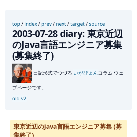
top
/
index
/
prev
/
next
/
target
/
source
2003-07-28 diary: 東京近辺
のJava言語エンジニア募集
(募集終了)
日記形式でつづる
いがぴょん
コラム ウェ
ブページです。
old-v2
東京近辺のJava言語エンジニア募集 (募
集終了)