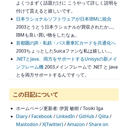
よくつまずく話題だけに こうやって詳しく説明を
付けて貰えると嬉しいです。
日本ラショナルソフトウェアが日本IBMに統合
2003とうとう日本ラショナルが買収されたか…。
IBMも良い買い物をしたなぁ。
首都圏のJR・私鉄・バス乗車ICカードを共通化へ
2003ちょっとしたSuicaファンな私は嬉しい…。
.NETとJava、両方をサポートするUnisysの新メイ
ンフレーム機
2003メインフレームで .NET と Java
とを両方サポートするんですって。
この日記について
ホームページ更新者: 伊賀 敏樹 / Tosiki Iga
Diary
/
Facebook
/
LinkedIn
/
GitHub
/
Qiita
/
Mastodon
/
X(Twitter)
/
Amazon
/
Share on