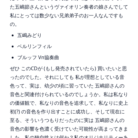
た五嶋節さんというヴァイオリン奏者の娘さんでして
私にとっては数少ない兄弟弟子のお一人なんですも
の。
五嶋みどり
ベルリンフィル
ブルッフ Vn協奏曲
ぜひ このCDが (もし発売されていたら) 買いたいと思
ったのでした。それにしても 私が理想としている音
色って、実は、幼少の頃に習っていた 五嶋節さんの
音色と関連付けられているのでしょうか。私は私なり
の価値観で、私なりの音色を追求して、私なりに史上
初(?) の音色を作り出すことに成功し、そして現在に
至る、そういうつもりだったのに実は 五嶋節さんの
音色の影響を色濃く受けていた可能性が高まってきま
した。私の独自性とは何か？私のオリジナリティーあ