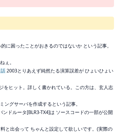
み的に困ったことがおきるのではないか という記事。
すねぇ。
お話
2003とりあえず純然たる演算誤差が ひょいひょい
うなページをヒット。詳しく書かれている。この方は、玄人志
トリーミングサーバを作成するという記事。
ンドルータ[BLR3-TX4]は ソースコードの一部が公開
資料と出会って ちゃんと設定して欲しいです。(実際の