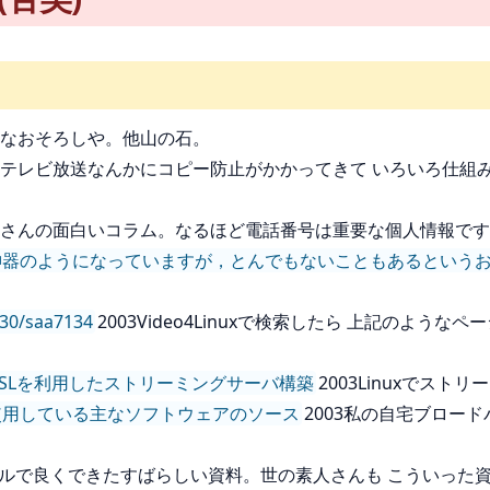
3あなおそろしや。他山の石。
03テレビ放送なんかにコピー防止がかかってきて いろいろ仕組
信良さんの面白いコラム。なるほど電話番号は重要な個人情報で
種の神器のようになっていますが，とんでもないこともあるという
。
30/saa7134
2003Video4Linuxで検索したら 上記のよ
12回：ADSLを利用したストリーミングサーバ構築
2003Linuxでス
ies で使用している主なソフトウェアのソース
2003私の自宅ブロードバ
ンプルで良くできたすばらしい資料。世の素人さんも こういった