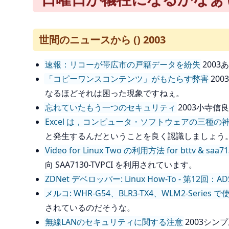
世間のニュースから () 2003
速報：リコーが帯広市の戸籍データを紛失
200
「コピーワンスコンテンツ」がもたらす弊害
20
なるほどそれは困った現象ですねぇ。
忘れていたもう一つのセキュリティ
2003小寺
Excel は，コンピュータ・ソフトウェアの三
と発生するんだということを良く認識しましょう
Video for Linux Two の利用方法 for bttv & saa71
向 SAA7130-TVPCI を利用されています。
ZDNet デベロッパー: Linux How-To - 第
メルコ: WHR-G54、BLR3-TX4、WLM2-Ser
されているのだそうな。
無線LANのセキュリティに関する注意
2003シ