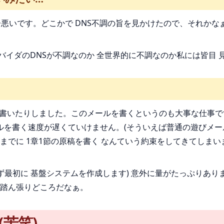
悪いです。どこかで DNS不調の旨を見かけたので、それかな
ロバイダのDNSが不調なのか 全世界的に不調なのか私には皆目 
書いたりしました。このメールを書くというのも大事な仕事で
ールを書く速度が遅くていけません。(そういえば普通の遊びメ
 8/6までに 1章1節の原稿を書く なんていう約束をしてきて
 まず最初に 基盤システムを作成します) 意外に量がたっぷりありま
踏ん張りどころだなぁ。
苦笑)