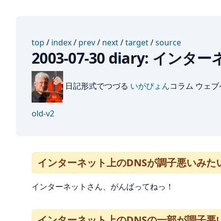
top
/
index
/
prev
/
next
/
target
/
source
2003-07-30 diary:
日記形式でつづる
いがぴょん
コラム ウェ
old-v2
インターネット上のDNSが調子悪いみた
インターネットさん、がんばってねっ！
インターネット上のDNSの一部が調子悪