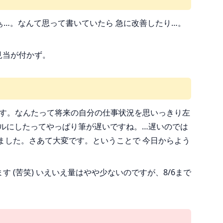
ぁ…。なんて思って書いていたら 急に改善したり…。
見当が付かず。
す。なんたって将来の自分の仕事状況を思いっきり左
ールにしたってやっぱり筆が遅いですね。…遅いのでは
しまいました。さあて大変です。ということで 今日からよう
す (苦笑) いえいえ量はやや少ないのですが、8/6まで