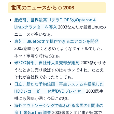
世間のニュースから () 2003
産総研、世界最高11テラFLOPSのOpteron＆
Linuxクラスターを導入
2003なんだか最近Linuxの
ニュースが多いなぁ。
東芝、Bluetoothで操作できるエアコンを開発
2003意味もなくときめくようなタイトルでした。
ネット家電な時代だなぁ。
米SCO幹部、自社株大量売却が露見
2003儲かりそ
うなときに売り飛ばすのはキホンですね。たとえ
それが自社株であったとしても。
日立、新たな予約録画・再生システムを搭載した
HDDレコーダー一体型DVDプレイヤー
2003民生
機にも興味が湧く今日この頃。
海外アウトソーシングで奪われる米国のIT関連の
雇用-米Gartner調査
2003米国と同じ事が日本で