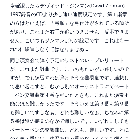
今確認したらデヴィッド・ジンマン(David Zinman)
1997録音のCDより少し速い速度設定です。第１楽章
の方はといえば、「弓順」な弓付けがされている箇所
があり、これまた右手が追いつきません。反応できま
せん。こいつもジンマンばりの設定です。これはもー
れつに練習しなくてはなりませぬ…
同じ演奏会で弾く予定のリストのレ・プレリュード
が、これまた難曲です。こっちもたいがい難しいので
すが、でも練習すれば弾けそうな難易度です。連想し
て思い起こすと、むかし別のオーケストラにてベート
ーベン交響曲第４番を弾いたときも、これまた演奏不
能なほど難しかったです。そういえば第３番も第９番
も難しいですしなぁ。どれも難しいなぁ。ちなみに第
５番は別の感覚のなかで難しいです。いずれにしても
ベートーベンの交響曲は、どれも、難しいです。とに
かく第７番はは、練習を積み重ねないととても弾くこ