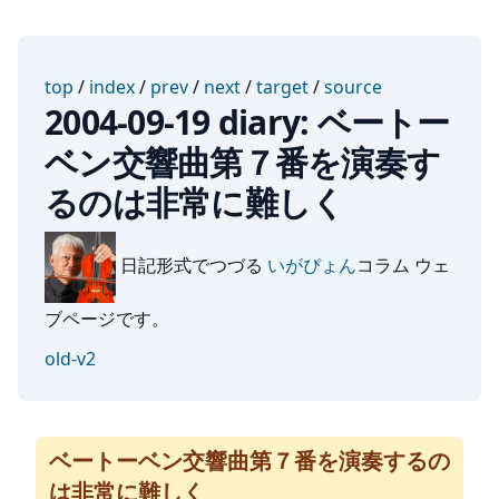
top
/
index
/
prev
/
next
/
target
/
source
2004-09-19 diary: ベートー
ベン交響曲第７番を演奏す
るのは非常に難しく
日記形式でつづる
いがぴょん
コラム ウェ
ブページです。
old-v2
ベートーベン交響曲第７番を演奏するの
は非常に難しく