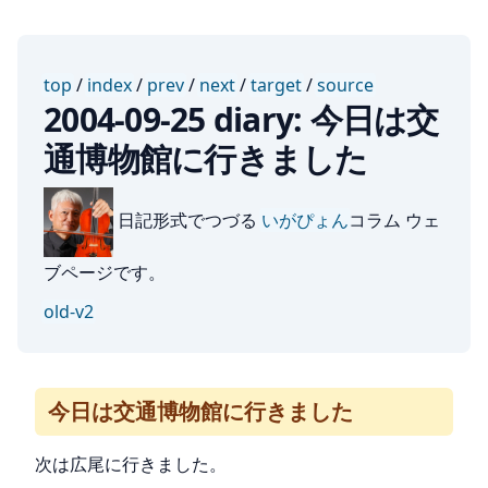
top
/
index
/
prev
/
next
/
target
/
source
2004-09-25 diary: 今日は交
通博物館に行きました
日記形式でつづる
いがぴょん
コラム ウェ
ブページです。
old-v2
今日は交通博物館に行きました
次は広尾に行きました。