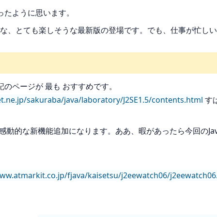
かかったように思います。
な、とても楽しそうな最新版の登場です。でも、仕事が忙しい
には、下記のページが 最も おすすめです。
t.ne.jp/sakuraba/java/laboratory/J2SE1.5/contents.html
す
る感動的な新機能追加になります。ああ、暇があったら今回のJ
www.atmarkit.co.jp/fjava/kaisetsu/j2eewatch06/j2eewatch06