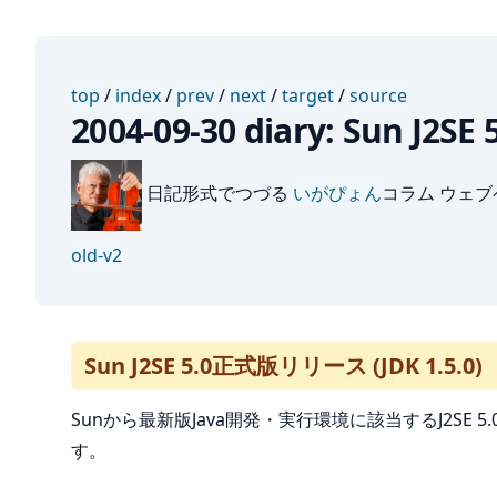
top
/
index
/
prev
/
next
/
target
/
source
2004-09-30 diary: Sun J2
日記形式でつづる
いがぴょん
コラム ウェ
old-v2
Sun J2SE 5.0正式版リリース (JDK 1.5.0)
Sunから最新版Java開発・実行環境に該当するJ2SE
す。