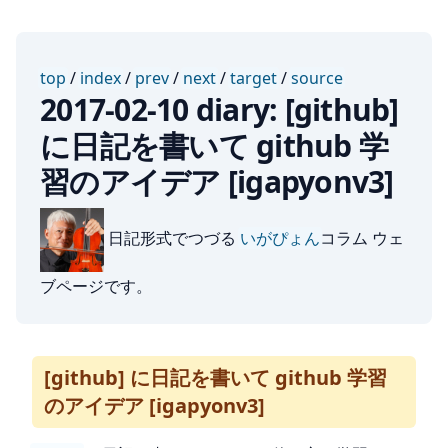
top
/
index
/
prev
/
next
/
target
/
source
2017-02-10 diary: [github]
に日記を書いて github 学
習のアイデア [igapyonv3]
日記形式でつづる
いがぴょん
コラム ウェ
ブページです。
[github] に日記を書いて github 学習
のアイデア [igapyonv3]