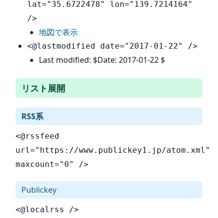
lat="35.6722478" lon="139.7214164"
/>
地図で表示
<@lastmodified date="2017-01-22" />
Last modified: $Date: 2017-01-22 $
リスト展開
RSS系
<@rssfeed
url="https://www.publickey1.jp/atom.xml"
maxcount="0" />
Publickey
<@localrss />