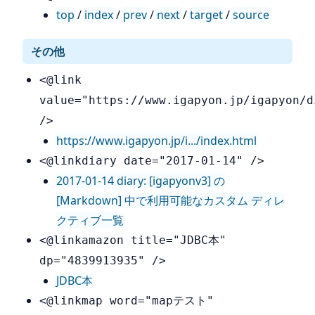
top
/
index
/
prev
/
next
/
target
/
source
その他
<@link
value="https://www.igapyon.jp/igapyon/d
/>
https://www.igapyon.jp/i.../index.html
<@linkdiary date="2017-01-14" />
2017-01-14 diary: [igapyonv3] の
[Markdown] 中で利用可能なカスタム ディレ
クティブ一覧
<@linkamazon title="JDBC本"
dp="4839913935" />
JDBC本
<@linkmap word="mapテスト"