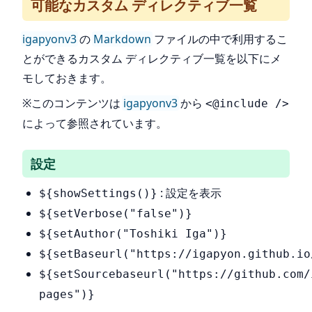
可能なカスタム ディレクティブ一覧
igapyonv3
の
Markdown
ファイルの中で利用するこ
とができるカスタム ディレクティブ一覧を以下にメ
モしておきます。
※このコンテンツは
igapyonv3
から
<@include />
によって参照されています。
設定
: 設定を表示
${showSettings()}
${setVerbose("false")}
${setAuthor("Toshiki Iga")}
${setBaseurl("https://igapyon.github.io
${setSourcebaseurl("https://github.com/
pages")}