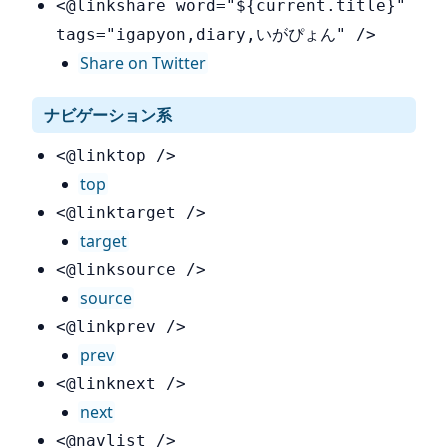
<@linkshare word="${current.title}"
tags="igapyon,diary,いがぴょん" />
Share on Twitter
ナビゲーション系
<@linktop />
top
<@linktarget />
target
<@linksource />
source
<@linkprev />
prev
<@linknext />
next
<@navlist />