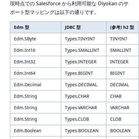
現時点での Salesforce から利用可能な Oiyokan のサ
ポート型マッピングは以下の通りです。
Edm 型
JDBC 型
(参考) h2 型
Edm.SByte
Types.TINYINT
TINYINT
Edm.Int16
Types.SMALLINT
SMALLINT
Edm.Int32
Types.INTEGER
INTEGER
Edm.Int64
Types.BIGINT
BIGINT
Edm.Decimal
Types.DECIMAL
DECIMAL
Edm.String
Types.CHAR
CHAR
Edm.String
Types.VARCHAR
VARCHAR
Edm.String
Types.CLOB
CLOB
Edm.Boolean
Types.BOOLEAN
BOOLEAN