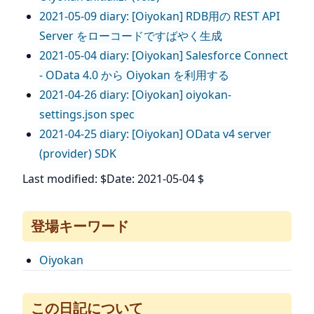
2021-05-09 diary: [Oiyokan] RDB用の REST API
Server をローコードですばやく生成
2021-05-04 diary: [Oiyokan] Salesforce Connect
- OData 4.0 から Oiyokan を利用する
2021-04-26 diary: [Oiyokan] oiyokan-
settings.json spec
2021-04-25 diary: [Oiyokan] OData v4 server
(provider) SDK
Last modified: $Date: 2021-05-04 $
登場キーワード
Oiyokan
この日記について