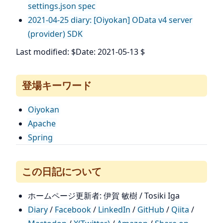
settings.json spec
2021-04-25 diary: [Oiyokan] OData v4 server
(provider) SDK
Last modified: $Date: 2021-05-13 $
登場キーワード
Oiyokan
Apache
Spring
この日記について
ホームページ更新者: 伊賀 敏樹 / Tosiki Iga
Diary
/
Facebook
/
LinkedIn
/
GitHub
/
Qiita
/