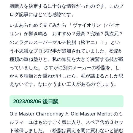
脂購入を決定するに十分な情報だったのです。このブ
ログ記事にはとても感謝です。
いまあらためて見てみたら
「ヴァイオリン（バイオ
リン）が響き鳴る おすすめ？最高？究極？異次元？
とい
のミラクルスーパーマルチ松脂（松ヤニ）！」
う不思議なブログ記事が追加されていました。松脂6
種類の重ね塗りと、私の知見を大きく凌駕する技が載
っていました。 さすがに別のメーカーの松脂を、し
かも６種類とか重ねがけしたら、毛が詰まるとしか思
えないです。なにかうまい工夫があるのでしょう。
2023/08/06 後日談
Old Master Chardonnay と Old Master Merlot のミ
ルフィーユはものすごく気に入り、スペア含め３セッ
ト確保しました。（松脂は買える間に買わないと詰む